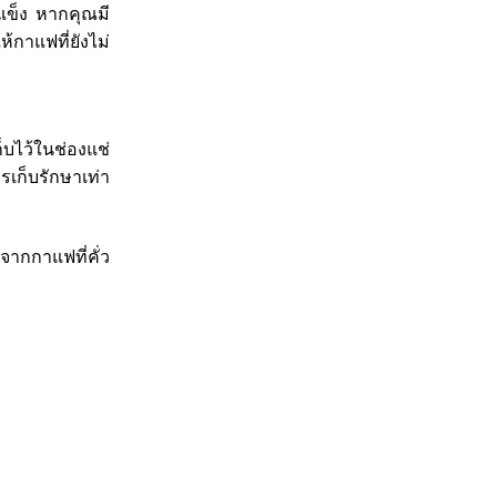
่แข็ง หากคุณมี
้กาแฟที่ยังไม่
็บไว้ในช่องแช่
ารเก็บรักษาเท่า
ากกาแฟที่คั่ว