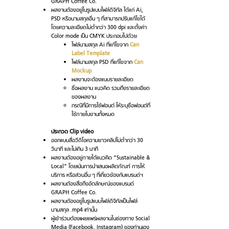
GRAPH Coffee Co.
ผลงานต้องอยู่ในรูปแบบไฟล์ดิจิทัล ได้แก่ Ai,
PSD หรือนามสกุลอื่น ๆ ที่สามารถปรับแก้ไขได้
โดยความละเอียดไม่ต่ำกว่า 300 dpi และตั้งค่า
Color mode เป็น CMYK ประกอบไปด้วย
ไฟล์นามสกุล Ai ที่แก้ไขจาก
Can
Label Template
ไฟล์นามสกุล PSD ที่แก้ไขจาก
Can
Mockup
ผลงานจะต้องแนบรายละเอียด
ชื่อผลงาน แนวคิด รวมถึงรายละเอียด
ของผลงาน
กรณีที่มีการใช้ฟอนต์ ให้ระบุชื่อฟอนต์ที่
ใช้ภายในงานทั้งหมด
ประกวด Clip video
ออกแบบสื่อวีดิโอความยาวคลิปไม่ต่ำกว่า 30
วินาที และไม่เกิน 3 นาที
ผลงานต้องอยู่ภายใต้แนวคิด “Sustainable &
Local” โดยเน้นการนำเสนอผลิตภัณฑ์ การให้
บริการ หรือส่วนอื่น ๆ ที่เกี่ยวข้องกับแบรนด์ฯ
ผลงานต้องสื่อถึงอัตลักษณ์ของแบรนด์
GRAPH Coffee Co.
ผลงานต้องอยู่ในรูปแบบไฟล์ดิจิทัลเป็นไฟล์
นามสกุล .mp4 เท่านั้น
ผู้เข้าร่วมต้องเผยแพร่ผลงานในช่องทาง Social
Media (Facebook, Instagram) ของท่านเอง