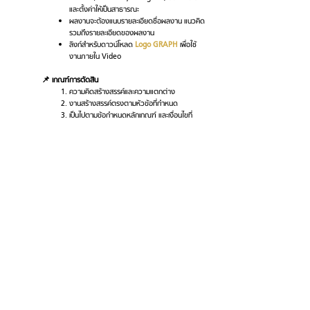
และตั้งค่าให้เป็นสาธารณะ
ผลงานจะต้องแนบรายละเอียดชื่อผลงาน แนวคิด
รวมถึงรายละเอียดของผลงาน
ลิงก์สำหรับดาวน์โหลด
Logo GRAPH
เพื่อใช้
งานภายใน Video
📌 เกณฑ์การตัดสิน
ความคิดสร้างสรรค์และความแตกต่าง
งานสร้างสรรค์ตรงตามหัวข้อที่กำหนด
เป็นไปตามข้อกำหนดหลักเกณฑ์ และเงื่อนไขที่
กำหนด
📌 รายละเอียดการจัดส่งผลงาน และการประกาศผล
กรอกข้อมูลสมัครและจัดส่งผลงานผ่านแบบฟอร์ม
นี้ได้ตั้งแต่วันที่
18 กุมภาพันธ์ - 18 มีนาคม 2568
(ปิดรับผลงาน 18 มีนาคม 2568 เวลา 23:59 น.)
อัปโหลดไฟล์ผ่าน Cloud Storage (Google
Drive, Dropbox ฯลฯ) และแนบลิงก์ผ่านแบบ
ฟอร์ม 🚨
กรุณาตั้งค่าการเข้าถึงให้เปิดเป็น
สาธารณะ มิฉะนั้นบริษัทขอสงวนสิทธิ์ไม่รับ
พิจารณา
🚨
หรือส่งผลงานมาที่
graphcoffeeco.showcase@gmail.com
โดย
ระบุข้อมูลดังนี้
เขียนระบุหัวข้ออีเมลว่า “GRAPH Design
Award 2025 — ตามด้วย Packaging design