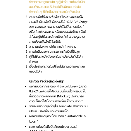
พิพาททางกฎหมายใด ๆ ผู้เข้าร่วมจะต้องรับผิด
ชอบทั้งหมด และบริษัทจะไม่รับผิดชอบต่อข้อ
พิพาทใด ๆ ที่เกิดขึ้นจากการละเมิดดังกล่าว
ผลงานที่ได้รับการคัดเลือกทั้งหมดจะกลายเป็น
กรรมสิทธิ์และลิขสิทธิ์ของบริษัท GRAPH Group
และคณะกรรมการสามารถใช้สิทธิ์ในการปรับแก้
หรือดัดแปลงผลงาน หรือต่อยอดในเชิงพาณิชย์
ได้ โดยผู้ได้รับรางวัลจะต้องทำสัญญาอนุญาต
การใช้งานลิขสิทธิ์กับบริษัท
สามารถส่งผลงานได้มากกว่า 1 ผลงาน
การตัดสินของคณะกรรมการถือเป็นที่สิ้นสุด
ผู้ที่ได้รับรางวัลต้องมารับรางวัลในวันที่บริษัท
กำหนด
เงื่อนไขสามารถปรับเปลี่ยนได้ตามความเหมาะสม
ของบริษัท
ประกวด Packaging design
ออกแบบฉลากกระป๋อง Nitro coldbrew (ขนาด
8.9x21cm) ตามไฟล์ต้นแบบที่แนบไว้ พร้อมนำไป
ขึ้นตัวอย่างผลิตภัณฑ์ (Mockup) ⚠️สามารถ
ดาวน์โหลดไฟล์ได้ตามลิงก์ที่แนบไว้ด้านล่าง⚠️
รายละเอียดข้อมูลที่อยู่ใน Template สามารถปรับ
เปลี่ยน หรือเคลื่อนย้ายตำแหน่งได้
ผลงานต้องอยู่ภายใต้แนวคิด “Sustainable &
Local”
ผลงานต้องสื่อถึงอัตลักษณ์ของแบรนด์