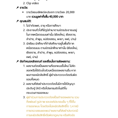
Clip video
📌 รางวัล:
รางวัลชนะเลิศแต่ละประเภท รางวัลละ 20,000
บาท
รวมมูลค่าทั้งสิ้น 40,000 บาท
📌 คุณสมบัติ:
ไม่จำกัดเพศ, อายุ หรือการศึกษา
ประชาชนทั่วไปที่มีภูมิลำเนาตามบัตรประชาชนอยู่
ในภาคเหนือตอนบนเท่านั้น (เชียงใหม่, เชียงราย,
ลำปาง, ลำพูน, แม่ฮ่องสอน, พะเยา, แพร่, น่าน)
นักเรียน นักศึกษาที่กำลังศึกษาอยู่ในพื้นที่ภาค
เหนือตอนบน ตามบัตรนักศึกษาเท่านั้น (เชียงใหม่,
เชียงราย, ลำปาง, ลำพูน, แม่ฮ่องสอน, พะเยา,
แพร่, น่าน)
📌 ข้อกำหนดหลักเกณฑ์ และเงื่อนไขการส่งผลงาน:
ผลงานต้องเป็นผลงานที่ออกแบบขึ้นใหม่ ไม่คัด
ลอกหรือใช้ส่วนใดส่วนหนึ่งของผลงานอื่น หาก
พบการละเมิดลิขสิทธิ์ ผู้เข้าประกวดจะต้องรับผิด
ชอบทั้งหมด
ผลงานที่ส่งเข้าประกวดต้องไม่มีการใช้ปัญญา
ประดิษฐ์ (AI) หรือโปรแกรมอัตโนมัติใน
กระบวนการออกแบบ
ผู้เข้าร่วมการประกวดต้องเป็นเจ้าของผลงาน รวม
ถึงฟอนต์ รูปภาพ และองค์ประกอบอื่น ๆ ที่ใช้ใน
การออกแบบ โดยต้องไม่ละเมิดลิขสิทธิ์ใด ๆ หากมี
การตรวจสอบและพบว่าผลงานที่ส่งเข้าประกวดมี
การละเมิดลิขสิทธิ์หรือผิดกฎหมาย หรือเกิดข้อ