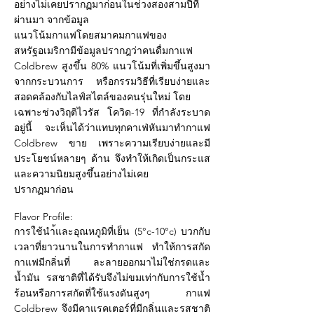
อย่างไม่เคยปรากฏมาก่อนในช่วงสองสามปีที่
ผ่านมา จากข้อมูล
แนวโน้มกาแฟโดยสมาคมกาแฟของ
สหรัฐอเมริกามีข้อมูลปรากฎว่าคนดื่มกาแฟ
Coldbrew สูงขึ้น 80% แนวโน้มที่เพิ่มขึ้นสูงมา
จากกระบวนการ หรือกรรมวิธีที่เรียบง่ายและ
สอดคล้องกับไลฟ์สไตล์ของคนรุ่นใหม่ โดย
เฉพาะช่วงวิฤติไวรัส โควิด-19 ที่กำลังระบาด
อยู่นี้ จะเห็นได้ว่าแทบทุกคาเฟ่หันมาทำกาแฟ
Coldbrew ขาย เพราะความเรียบง่ายและมี
ประโยชน์หลายๆ ด้าน จึงทำให้เกิดเป็นกระแส
และความนิยมสูงขึ้นอย่างไม่เคย
ปรากฏมาก่อน
Flavor Profile:
การใช้นำ้และอุณหภูมิที่เย็น (5°c-10°c) บวกกับ
เวลาที่ยาวนานในการทำกาแฟ ทำให้การสกัด
กาแฟมีกลิ่นที่ ละลายออกมาไม่ใช่กรดและ
น้ำมัน รสชาติที่ได้รับจึงไม่ขมเท่ากับการใช้น้ำ
ร้อนหรือการสกัดที่ใช้แรงดันสูงๆ กาแฟ
Coldbrew จึงมีคาแรคเตอร์ที่มีกลิ่นและรสชาติ