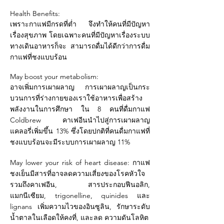
Health Benefits:
เพราะกาแฟมีกรดที่ต่ำ จึงทำให้คนที่มีปัญหา
เรื่องสุขภาพ โดยเฉพาะคนที่มีปัญหาเรื่องระบบ
ทางเดินอาหารก็จะ สามารถดื่มได้ดีกว่าการดื่ม
กาแฟที่ชงแบบร้อน
May boost your metabolism:
อาจเพิ่มการเผาผลาญ การเผาผลาญเป็นกระ
บวนการที่ร่างกายของเราใช้อาหารเพื่อสร้าง
พลังงานในการศึกษา ใน 8 คนที่ดื่มกาแฟ
Coldbrew คาเฟอีนนำไปสู่การเผาผลาญ
แคลอรี่เพิ่มขึ้น 13% ซึ่งโดยปกติที่คนดื่มกาแฟที่
ชงแบบร้อนจะมีระบบการเผาผลาญ 11%
May lower your risk of heart disease: กาแฟ
ชงเย็นมีสารที่อาจลดความเสี่ยงของโรคหัวใจ
รวมถึงคาเฟอีน, สารประกอบฟีนอลิก,
แมกนีเซียม, trigonelline, quinides และ
lignans เพิ่มความไวของอินซูลิน, รักษาระดับ
น้ำตาลในเลือดให้คงที่, และลด ความดันโลหิต