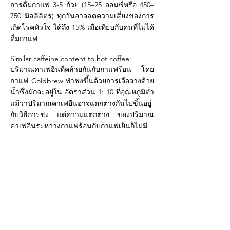
การดื่มกาแฟ 3-5 ถ้วย (15–25 ออนซ์หรือ 450–
750 มิลลิลิตร) ทุกวันอาจลดความเสี่ยงของการ
เกิดโรคหัวใจ ได้ถึง 15% เมื่อเทียบกับคนที่ไม่ได้
ดื่มกาแฟ
Similar caffeine content to hot coffee:
ปริมาณคาเฟอีนที่คล้ายกันกับกาแฟร้อน โดย
กาแฟ Coldbrew ทำชงขึ้นด้วยการเจือจางด้วย
น้ำซึ่งมักจะอยู่ใน อัตราส่วน 1: 10 ที่อุณหภูมิต่ำ
แม้ว่าปริมาณคาเฟอีนอาจแตกต่างกันไปขึ้นอยู่
กับวิธีการชง แต่ความแตกต่าง ของปริมาณ
คาเฟอีนระหว่างกาแฟร้อนกับกาแฟเย็นก็ไม่มี
นัยสำคัญ กาแฟร้อนโดยเฉลี่ยมีคาเฟอีน
ประมาณ 95mg เมื่อเทียบกาแฟ Coldbrew มี
คาเฟอีนอยู่ประมาณ 100mg ซึ่งสูงกว่านิด
หน่อย อาจจะเป็นข้อดีสำหรับคน ที่ต้องการ
คาเฟอีนที่สูง
-
นอกจากประโยชน์ที่มีแล้ว กรรมวิธีที่จะได้
กาแฟ Coldbrew ก็มีส่วนช่วยดึงและสลัดสิ่งที่
ไม่พึงประสงค์ออก โดย เฉพาะน้ำมัน ไขมัน