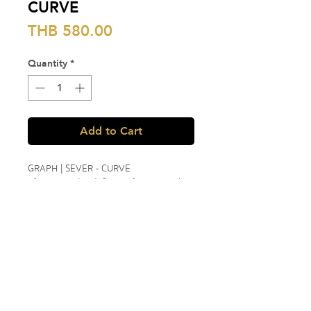
CURVE
Price
THB 580.00
Quantity
*
Add to Cart
GRAPH | SEVER - CURVE
แก้วรองกาแฟดริป ทำจากแก้วคุณภาพดี
ทนความร้อน ช่วยทำให้การดริปกาแฟของ
คุณง่ายยิ่งขึ้น
Material : Glass
🚚 ทางร้านตัดรอบจัดส่งเวลา 9.00 น. ของ
ทุกวัน และใช้เวลาในการจัดเตรียมสินค้า
ประมาณ 1-3 วัน