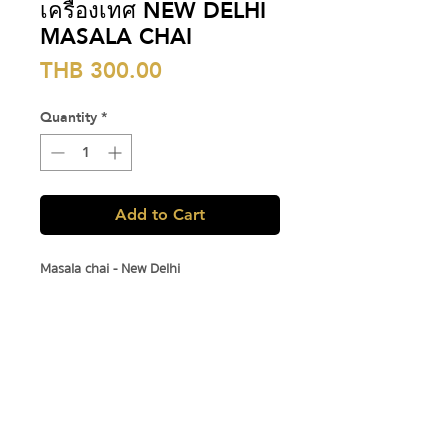
เครื่องเทศ NEW DELHI
MASALA CHAI
Price
THB 300.00
Quantity
*
Add to Cart
Masala chai - New Delhi
ความผสมผสานของใบชาซีลอนคุณภาพสูง
ผสมกับเครื่องเทศอย่างดีในปริมาณที่พอ
เหมาะ บดด้วยโกร่งอย่างละเมียดละไมแบบแก้ว
ต่อแก้ว Masala Chai สไตล์ GRAPH ที่มี
เสน่ห์และมอบความงดงามของเวลาให้กับคุณ
ตั้งแต่จิบแรก
A blend of high quality Ceylon tea