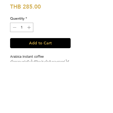
Price
THB 285.00
Quantity
*
Add to Cart
Arabica Instant coffee
เมื่อความเร่งรีบในชีวิตประจำวันและกาแฟ ได้
กลายเป็นส่วนหนึ่งของกันและกัน
อีกทางเลือกของผู้ที่หลงใหลในกาแฟและผู้ที่
ต้องการเปิดรับประสบการณ์ ที่ทั้งพกพาง่าย
และคล่องตัว เพียง “ฉีกซองและเทน้ำร้อน”
เท่านี้ความหอมและรสชาติแบบฉบับกาแฟอา
ราบิก้าก็พร้อมดื่ม เป็นจุดเริ่มต้นของวันดีๆ
ได้ทุกเวลา
Arabica Instant Coffee - Black Light