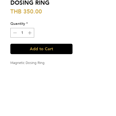
DOSING RING
Price
THB 350.00
Quantity
*
Add to Cart
Magnetic Dosing Ring
แม่เหล็กที่ช่วยให้การเทผงกาแฟลงใน
Portafilter Basket ทำได้ง่ายและแม่นยำยิ่ง
ขึ้น ป้องกันผงกาแฟหกเลอะเทอะ และช่วยให้
ผงกาแฟกระจายตัวสม่ำเสมอ
350.-
🚚 ทางร้านตัดรอบจัดส่งเวลา 9.00 น. ของ