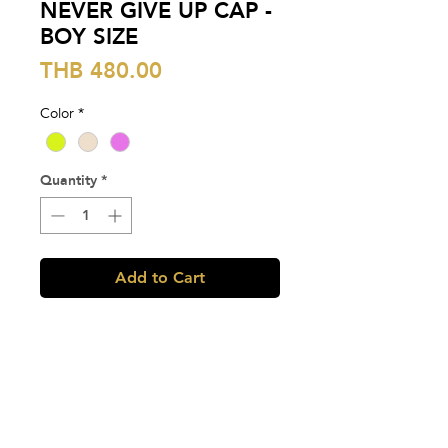
NEVER GIVE UP CAP -
BOY SIZE
Price
THB 480.00
Color
*
Quantity
*
Add to Cart
Never Give Up Cup - Boy Size!
หมวกแก๊ปผ้าแคนวาส ปักตัวหนังสือ "Never
give up" มีสายปรับขนาดได้
มี 3 สี
- Mustard สีเหลือง