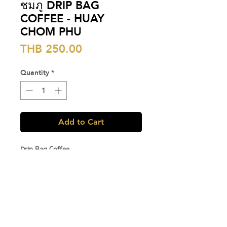
ชมภู DRIP BAG
COFFEE - HUAY
CHOM PHU
Price
THB 250.00
Quantity
*
Add to Cart
Drip Bag Coffee
กาแฟดริปที่ "ง่าย" ที่สุด ขอแค่มีน้ำร้อนก็
สามารถดื่มกาแฟดีๆ ได้ใน 2 นาที เพียงแค่
"ฉีก แขวน เติมน้ำร้อน" สะดวกและรวดเร็ว ให้
กาแฟเป็นจุดเริ่มต้นในวันดีๆ ของคุณ
Huay Chom Phu - Chiang Rai