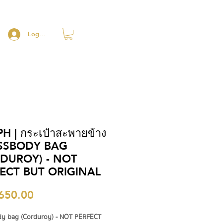
Log In
H | กระเป๋าสะพายข้าง
SSBODY BAG
DUROY) - NOT
ECT BUT ORIGINAL
Price
650.00
dy bag (Corduroy) - NOT PERFECT