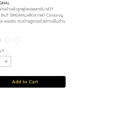
GINAL
ะพายข้างผ้าลูกฟูกคอลเลกชัน NOT
 BUT ORIGINALผลิตจากผ้า Corduroy
ง ลอนชัด กระเป๋าอยู่ทรงด้วยการเย็บด้าน
 ทนทาน ซิปถูกซ่อนไว้ใต้ cover ดีไซน์เรียบ
กระเป๋าปัก NOT PERFECT BUT ORIGINAL
มรู้สึก Minimal น้อยแต่มากตามแบบฉบับ
PH สายสามารถปรับความยาวได้ถึง 60
y
*
ัวปรับสายแบบสปริงกดล็อก มาพร้อมกับ
ที่แมทช์ง่ายกับทุกลุค
l สีกรม
Add to Cart
ีเทา
 สีน้ำตาล
 สีครีม
 วัสดุ : Premium Corduroy
ด : 22 cm x 18 cm
ำหนัก : 92 g
รปรับสาย : Adjustable สามารถปรับได้