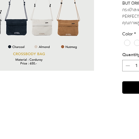
BUT ORI
กระเป๋าส
PERFECT
คุณภาพสู
ละสองชั้น
Color
*
ง่าย ตัว
ที่ให้ควา
ของ GRA
Quantit
ซม.ด้วยต
สายรองบ่า
มี 4 สี
- Charcoa
- Chalk ส
- Nutmeg
- Almond
Material
Size ขนา
Weight น้
Strip กา