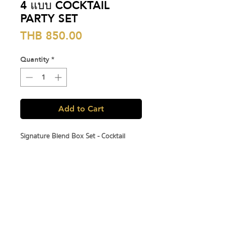
4 แบบ COCKTAIL
PARTY SET
Price
THB 850.00
Quantity
*
Add to Cart
Signature Blend Box Set - Cocktail
Party Set
เมล็ดกาแฟชุด 4 แบบ สำหรับคนชื่นชอบโทน
- Peach lemon cocktail
- Pineapple mojito
- Apple margarita
- Manhattan