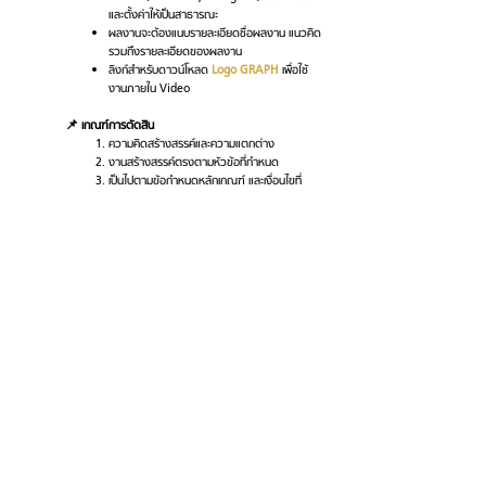
และตั้งค่าให้เป็นสาธารณะ
ผลงานจะต้องแนบรายละเอียดชื่อผลงาน แนวคิด
รวมถึงรายละเอียดของผลงาน
ลิงก์สำหรับดาวน์โหลด
Logo GRAPH
เพื่อใช้
งานภายใน Video
📌 เกณฑ์การตัดสิน
ความคิดสร้างสรรค์และความแตกต่าง
งานสร้างสรรค์ตรงตามหัวข้อที่กำหนด
เป็นไปตามข้อกำหนดหลักเกณฑ์ และเงื่อนไขที่
กำหนด
📌 รายละเอียดการจัดส่งผลงาน และการประกาศผล
กรอกข้อมูลสมัครและจัดส่งผลงานผ่านแบบฟอร์ม
นี้ได้ตั้งแต่วันที่
18 กุมภาพันธ์ - 18 มีนาคม 2568
(ปิดรับผลงาน 18 มีนาคม 2568 เวลา 23:59 น.)
อัปโหลดไฟล์ผ่าน Cloud Storage (Google
Drive, Dropbox ฯลฯ) และแนบลิงก์ผ่านแบบ
ฟอร์ม 🚨
กรุณาตั้งค่าการเข้าถึงให้เปิดเป็น
สาธารณะ มิฉะนั้นบริษัทขอสงวนสิทธิ์ไม่รับ
พิจารณา
🚨
หรือส่งผลงานมาที่
graphcoffeeco.showcase@gmail.com
โดย
ระบุข้อมูลดังนี้
เขียนระบุหัวข้ออีเมลว่า “GRAPH Design
Award 2025 — ตามด้วย Packaging design