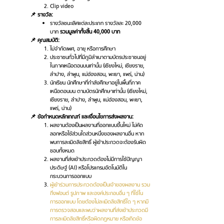
Clip video
📌 รางวัล:
รางวัลชนะเลิศแต่ละประเภท รางวัลละ 20,000
บาท
รวมมูลค่าทั้งสิ้น 40,000 บาท
📌 คุณสมบัติ:
ไม่จำกัดเพศ, อายุ หรือการศึกษา
ประชาชนทั่วไปที่มีภูมิลำเนาตามบัตรประชาชนอยู่
ในภาคเหนือตอนบนเท่านั้น (เชียงใหม่, เชียงราย,
ลำปาง, ลำพูน, แม่ฮ่องสอน, พะเยา, แพร่, น่าน)
นักเรียน นักศึกษาที่กำลังศึกษาอยู่ในพื้นที่ภาค
เหนือตอนบน ตามบัตรนักศึกษาเท่านั้น (เชียงใหม่,
เชียงราย, ลำปาง, ลำพูน, แม่ฮ่องสอน, พะเยา,
แพร่, น่าน)
📌 ข้อกำหนดหลักเกณฑ์ และเงื่อนไขการส่งผลงาน:
ผลงานต้องเป็นผลงานที่ออกแบบขึ้นใหม่ ไม่คัด
ลอกหรือใช้ส่วนใดส่วนหนึ่งของผลงานอื่น หาก
พบการละเมิดลิขสิทธิ์ ผู้เข้าประกวดจะต้องรับผิด
ชอบทั้งหมด
ผลงานที่ส่งเข้าประกวดต้องไม่มีการใช้ปัญญา
ประดิษฐ์ (AI) หรือโปรแกรมอัตโนมัติใน
กระบวนการออกแบบ
ผู้เข้าร่วมการประกวดต้องเป็นเจ้าของผลงาน รวม
ถึงฟอนต์ รูปภาพ และองค์ประกอบอื่น ๆ ที่ใช้ใน
การออกแบบ โดยต้องไม่ละเมิดลิขสิทธิ์ใด ๆ หากมี
การตรวจสอบและพบว่าผลงานที่ส่งเข้าประกวดมี
การละเมิดลิขสิทธิ์หรือผิดกฎหมาย หรือเกิดข้อ