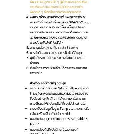
พิพาททางกฎหมายใด ๆ ผู้เข้าร่วมจะต้องรับผิด
ชอบทั้งหมด และบริษัทจะไม่รับผิดชอบต่อข้อ
พิพาทใด ๆ ที่เกิดขึ้นจากการละเมิดดังกล่าว
ผลงานที่ได้รับการคัดเลือกทั้งหมดจะกลายเป็น
กรรมสิทธิ์และลิขสิทธิ์ของบริษัท GRAPH Group
และคณะกรรมการสามารถใช้สิทธิ์ในการปรับแก้
หรือดัดแปลงผลงาน หรือต่อยอดในเชิงพาณิชย์
ได้ โดยผู้ได้รับรางวัลจะต้องทำสัญญาอนุญาต
การใช้งานลิขสิทธิ์กับบริษัท
สามารถส่งผลงานได้มากกว่า 1 ผลงาน
การตัดสินของคณะกรรมการถือเป็นที่สิ้นสุด
ผู้ที่ได้รับรางวัลต้องมารับรางวัลในวันที่บริษัท
กำหนด
เงื่อนไขสามารถปรับเปลี่ยนได้ตามความเหมาะสม
ของบริษัท
ประกวด Packaging design
ออกแบบฉลากกระป๋อง Nitro coldbrew (ขนาด
8.9x21cm) ตามไฟล์ต้นแบบที่แนบไว้ พร้อมนำไป
ขึ้นตัวอย่างผลิตภัณฑ์ (Mockup) ⚠️สามารถ
ดาวน์โหลดไฟล์ได้ตามลิงก์ที่แนบไว้ด้านล่าง⚠️
รายละเอียดข้อมูลที่อยู่ใน Template สามารถปรับ
เปลี่ยน หรือเคลื่อนย้ายตำแหน่งได้
ผลงานต้องอยู่ภายใต้แนวคิด “Sustainable &
Local”
ผลงานต้องสื่อถึงอัตลักษณ์ของแบรนด์