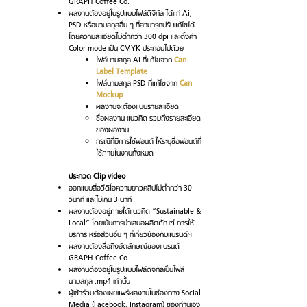
GRAPH Coffee Co.
ผลงานต้องอยู่ในรูปแบบไฟล์ดิจิทัล ได้แก่ Ai,
PSD หรือนามสกุลอื่น ๆ ที่สามารถปรับแก้ไขได้
โดยความละเอียดไม่ต่ำกว่า 300 dpi และตั้งค่า
Color mode เป็น CMYK ประกอบไปด้วย
ไฟล์นามสกุล Ai ที่แก้ไขจาก
Can
Label Template
ไฟล์นามสกุล PSD ที่แก้ไขจาก
Can
Mockup
ผลงานจะต้องแนบรายละเอียด
ชื่อผลงาน แนวคิด รวมถึงรายละเอียด
ของผลงาน
กรณีที่มีการใช้ฟอนต์ ให้ระบุชื่อฟอนต์ที่
ใช้ภายในงานทั้งหมด
ประกวด Clip video
ออกแบบสื่อวีดิโอความยาวคลิปไม่ต่ำกว่า 30
วินาที และไม่เกิน 3 นาที
ผลงานต้องอยู่ภายใต้แนวคิด “Sustainable &
Local” โดยเน้นการนำเสนอผลิตภัณฑ์ การให้
บริการ หรือส่วนอื่น ๆ ที่เกี่ยวข้องกับแบรนด์ฯ
ผลงานต้องสื่อถึงอัตลักษณ์ของแบรนด์
GRAPH Coffee Co.
ผลงานต้องอยู่ในรูปแบบไฟล์ดิจิทัลเป็นไฟล์
นามสกุล .mp4 เท่านั้น
ผู้เข้าร่วมต้องเผยแพร่ผลงานในช่องทาง Social
Media (Facebook, Instagram) ของท่านเอง